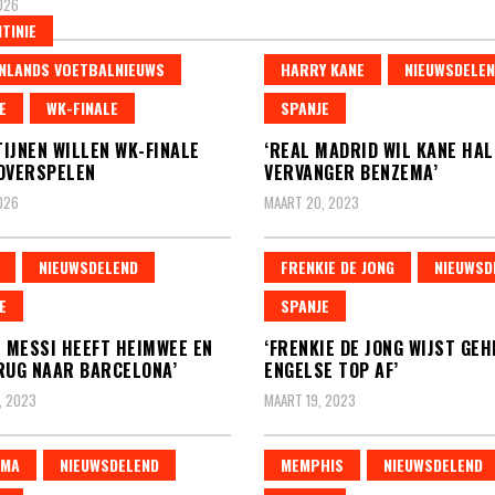
2026
TINIE
NLANDS VOETBALNIEUWS
HARRY KANE
NIEUWSDELE
E
WK-FINALE
SPANJE
IJNEN WILLEN WK-FINALE
‘REAL MADRID WIL KANE HAL
OVERSPELEN
VERVANGER BENZEMA’
2026
MAART 20, 2023
NIEUWSDELEND
FRENKIE DE JONG
NIEUWSD
E
SPANJE
L MESSI HEEFT HEIMWEE EN
‘FRENKIE DE JONG WIJST GEH
RUG NAAR BARCELONA’
ENGELSE TOP AF’
, 2023
MAART 19, 2023
EMA
NIEUWSDELEND
MEMPHIS
NIEUWSDELEND