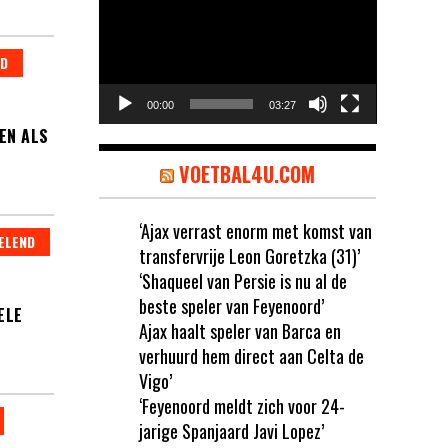
ND
00:00
03:27
EN ALS
VOETBAL4U.COM
‘Ajax verrast enorm met komst van
ELEND
transfervrije Leon Goretzka (31)’
‘Shaqueel van Persie is nu al de
beste speler van Feyenoord’
ELE
Ajax haalt speler van Barca en
verhuurd hem direct aan Celta de
Vigo’
‘Feyenoord meldt zich voor 24-
jarige Spanjaard Javi Lopez’