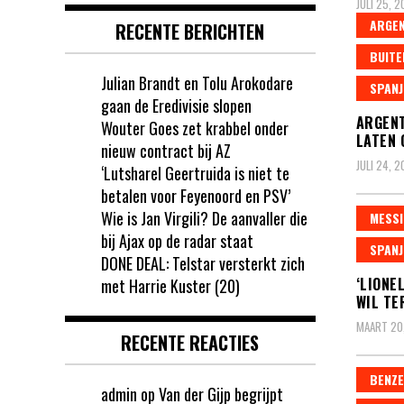
JULI 25, 
ARGEN
RECENTE BERICHTEN
BUITE
Julian Brandt en Tolu Arokodare
SPANJ
gaan de Eredivisie slopen
ARGENT
Wouter Goes zet krabbel onder
LATEN 
nieuw contract bij AZ
JULI 24, 
‘Lutsharel Geertruida is niet te
betalen voor Feyenoord en PSV’
Wie is Jan Virgili? De aanvaller die
MESSI
bij Ajax op de radar staat
SPANJ
DONE DEAL: Telstar versterkt zich
‘LIONE
met Harrie Kuster (20)
WIL TE
MAART 20
RECENTE REACTIES
BENZ
admin
op
Van der Gijp begrijpt