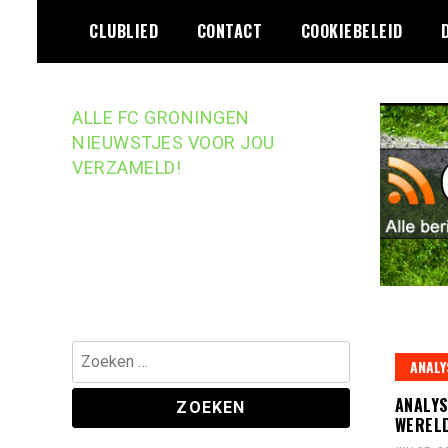
Ga
CLUBLIED
CONTACT
COOKIEBELEID
naar
de
inhoud
ALLE FC GRONINGEN
NIEUWSTJES VOOR JOU
VERZAMELD!
Zoeken
ANALY
naar:
ANALYS
WEREL