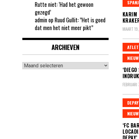
SPANJ
Rutte niet: ‘Had het gewoon
gezegd’
KARIM 
admin
op
Ruud Gullit: ”Het is goed
KRAKE
dat men het niet meer pikt”
MAART 19,
ARCHIEVEN
ATLET
NIEUW
Archieven
‘DIEGO
INDRUK
FEBRUARI 
DEPAY
NIEUW
‘FC BA
LOCADI
DEPAY’