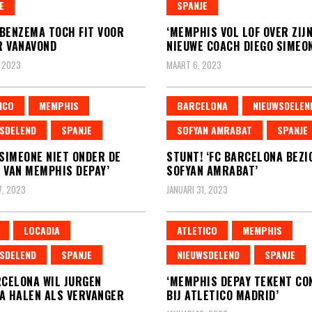
E
SPANJE
BENZEMA TOCH FIT VOOR
‘MEMPHIS VOL LOF OVER ZIJ
R VANAVOND
NIEUWE COACH DIEGO SIMEON
 2023
MAART 6, 2023
ICO
MEMPHIS
BARCELONA
NIEUWSDELEN
SDELEND
SPANJE
SOFYAN AMRABAT
SPANJE
 SIMEONE NIET ONDER DE
STUNT! ‘FC BARCELONA BEZI
 VAN MEMPHIS DEPAY’
SOFYAN AMRABAT’
7, 2023
JANUARI 31, 2023
LOCADIA
ATLETICO
MEMPHIS
SDELEND
SPANJE
NIEUWSDELEND
SPANJE
RCELONA WIL JURGEN
‘MEMPHIS DEPAY TEKENT C
A HALEN ALS VERVANGER
BIJ ATLETICO MADRID’