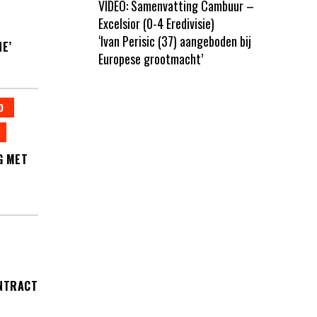
VIDEO: Samenvatting Cambuur –
Excelsior (0-4 Eredivisie)
N
‘Ivan Perisic (37) aangeboden bij
E’
Europese grootmacht’
D
G MET
ONTRACT