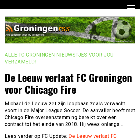
Ga
naar
de
inhoud
ALLE FC GRONINGEN NIEUWSTJES VOOR JOU
VERZAMELD!
De Leeuw verlaat FC Groningen
voor Chicago Fire
Michael de Leeuw zet zijn loopbaan zoals verwacht
voort in de Major League Soccer. De aanvaller heeft met
Chicago Fire overeenstemming bereikt over een
contract tot het einde van 2018. Hij wees onlangs…
Lees verder op FC Update:
De Leeuw verlaat FC