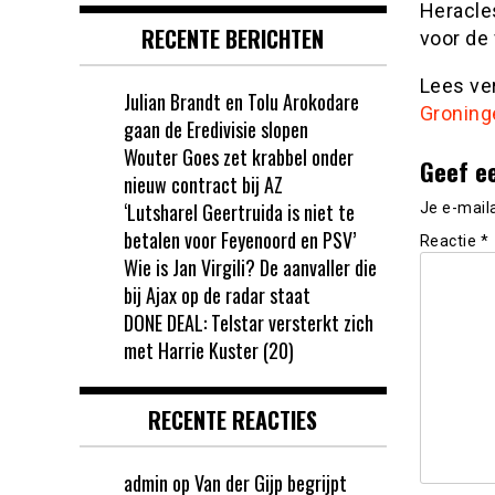
Heracle
RECENTE BERICHTEN
voor de 
Lees ver
Julian Brandt en Tolu Arokodare
Groning
gaan de Eredivisie slopen
Wouter Goes zet krabbel onder
Geef e
nieuw contract bij AZ
‘Lutsharel Geertruida is niet te
Je e-mail
betalen voor Feyenoord en PSV’
Reactie
*
Wie is Jan Virgili? De aanvaller die
bij Ajax op de radar staat
DONE DEAL: Telstar versterkt zich
met Harrie Kuster (20)
RECENTE REACTIES
admin
op
Van der Gijp begrijpt