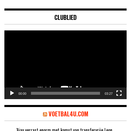
CLUBLIED
Videospeler
00:00
03:27
VOETBAL4U.COM
‘Ajax verrast enorm met komst van transfervrije Leon