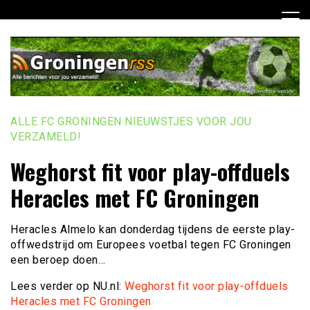
Ga
naar
de
inhoud
ALLE FC GRONINGEN NIEUWSTJES VOOR JOU
VERZAMELD!
Weghorst fit voor play-offduels
Heracles met FC Groningen
Heracles Almelo kan donderdag tijdens de eerste play-
offwedstrijd om Europees voetbal tegen FC Groningen
een beroep doen…
Lees verder op NU.nl:
Weghorst fit voor play-offduels
Heracles met FC Groningen