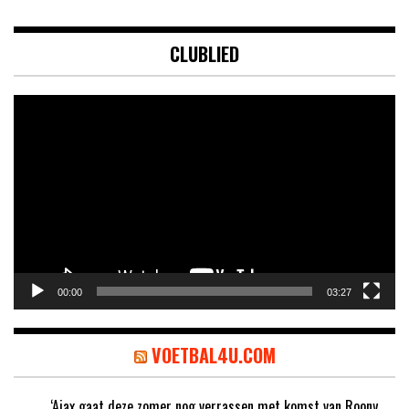
CLUBLIED
Videospeler
00:00
03:27
VOETBAL4U.COM
‘Ajax gaat deze zomer nog verrassen met komst van Roony