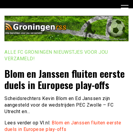
Ga
naar
de
inhoud
ALLE FC GRONINGEN NIEUWSTJES VOOR JOU
VERZAMELD!
Blom en Janssen fluiten eerste
duels in Europese play-offs
Scheidsrechters Kevin Blom en Ed Janssen zijn
aangesteld voor de wedstrijden PEC Zwolle – FC
Utrecht en…
Lees verder op VI.nl:
Blom en Janssen fluiten eerste
duels in Europese play-offs