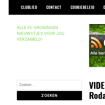
Ga
CLUBLIED
CONTACT
COOKIEBELEID
naar
de
inhoud
ALLE FC GRONINGEN
NIEUWSTJES VOOR JOU
VERZAMELD!
VIDE
Zoeken
naar:
Roda