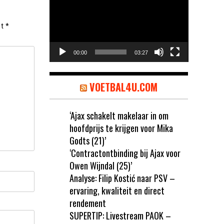
et
*
00:00
03:27
VOETBAL4U.COM
‘Ajax schakelt makelaar in om
hoofdprijs te krijgen voor Mika
Godts (21)’
‘Contractontbinding bij Ajax voor
Owen Wijndal (25)’
Analyse: Filip Kostić naar PSV –
ervaring, kwaliteit en direct
rendement
SUPERTIP: Livestream PAOK –