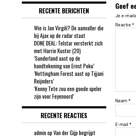
Geef e
RECENTE BERICHTEN
Je e-mail
Reactie
*
Wie is Jan Virgili? De aanvaller die
bij Ajax op de radar staat
DONE DEAL: Telstar versterkt zich
met Harrie Kuster (20)
‘Sunderland aast op de
handtekening van Ernst Poku’
‘Nottingham Forest aast op Tijjani
Reijnders’
‘Kenny Tete zou een goede speler
zijn voor Feyenoord’
Naam
*
RECENTE REACTIES
E-mail
*
admin
op
Van der Gijp begrijpt