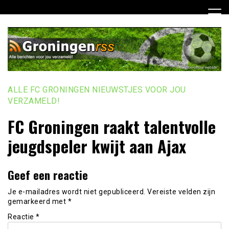
Ga
naar
de
inhoud
ALLE FC GRONINGEN NIEUWSTJES VOOR JOU
VERZAMELD!
FC Groningen raakt talentvolle
jeugdspeler kwijt aan Ajax
Geef een reactie
Je e-mailadres wordt niet gepubliceerd.
Vereiste velden zijn
gemarkeerd met
*
Reactie
*